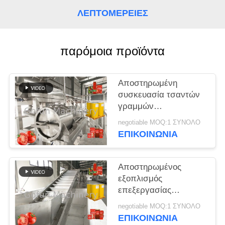
ΛΕΠΤΟΜΈΡΕΙΕΣ
ΠΕΡΙΠΤΏΣΕΙΣ
ΖΗΤΉΣΤΕ
παρόμοια προϊόντα
ΈΝΑ
ΑΠΌΣΠΑΣΜΑ
Αποστηρωμένη
συσκευασία τσαντών
γραμμών
SITEMAP
επεξεργασίας κέτσαπ
negotiable MOQ:1 ΣΥΝΟΛΟ
ντοματών SS304
ΕΠΙΚΟΙΝΩΝΙΑ
500T/D
ΠΟΛΙΤΙΚΉ
ΑΠΟΡΡΉΤΟΥ
Αποστηρωμένος
εξοπλισμός
επεξεργασίας
τοματοπολτών
negotiable MOQ:1 ΣΥΝΟΛΟ
τσαντών αυτόματος
ΕΠΙΚΟΙΝΩΝΙΑ
25T/D 380V