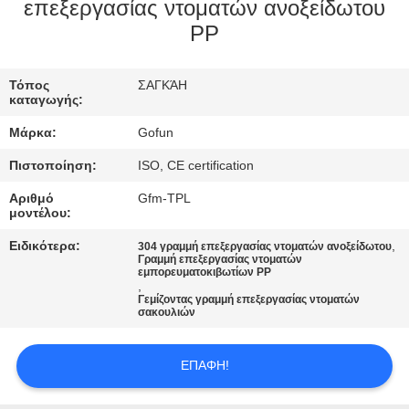
επεξεργασίας ντοματών ανοξείδωτου
ΓΎΡΟΣ
PP
ΕΡΓΟΣΤΑΣΊΩΝ
Τόπος
ΣΑΓΚΆΗ
καταγωγής:
ΠΟΙΟΤΙΚΌΣ
Μάρκα:
Gofun
ΈΛΕΓΧΟΣ
Πιστοποίηση:
ISO, CE certification
Αριθμό
Gfm-TPL
ΜΑΣ
μοντέλου:
ΕΛΆΤΕ
Ειδικότερα:
,
304 γραμμή επεξεργασίας ντοματών ανοξείδωτου
Γραμμή επεξεργασίας ντοματών
ΣΕ
εμπορευματοκιβωτίων PP
,
ΕΠΑΦΉ
Γεμίζοντας γραμμή επεξεργασίας ντοματών
σακουλιών
ΜΕ
ΕΠΑΦΉ!
ΕΙΔΉΣΕΙΣ