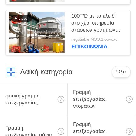
100T/D με το κλειδί
στο χέρι υπηρεσία
στάσεων γραμμών
επεξεργασίας
negotiable MOQ:1 σύνολο
μιγμάτων κέτσαπ
ΕΠΙΚΟΙΝΩΝΙΑ
ντοματών SS304 ένα
Λαϊκή κατηγορία
Όλα
Γραμμή
φυτική γραμμή
επεξεργασίας
επεξεργασίας
ντοματών
Γραμμή
Γραμμή
επεξεργασίας
επεξεργασίας μάγκο