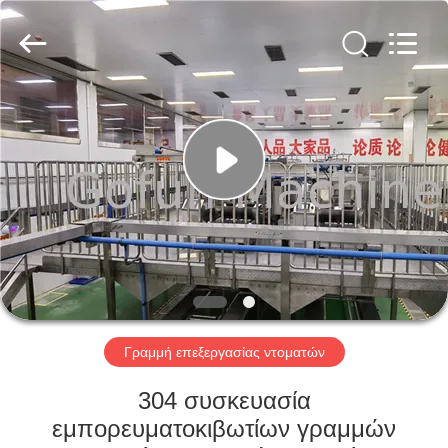
Shanghai
Gofun
Machinery
Co.,
Ltd..
All
Rights
Reserved.
ΣΠΊΤΙ
ΠΡΟΪΌΝΤΑ
ΒΊΝΤΕΟ
ΕΜΦΆΝΙΣΗ
VR
Γραμμή επεξεργασίας ντοματών
ΠΕΡΊΠΟΥ
304 συσκευασία
ΕΜΕΊΣ
εμπορευματοκιβωτίων γραμμών