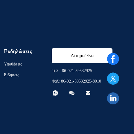
Εκδηλώσεις
Αίτημα Ένα
Υποθέσεις
απόσπασμα
Τηλ.: 86-021-59532925
Ειδήσεις
Φαξ: 86-021-59532925-8010


