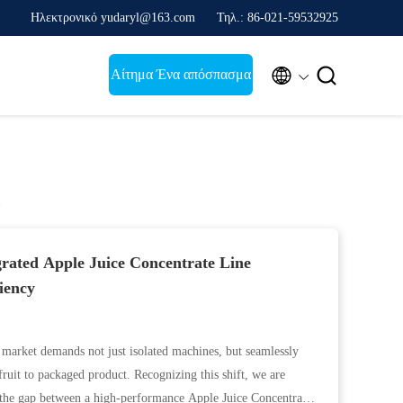
Ηλεκτρονικό yudaryl@163.com
Τηλ.: 86-021-59532925


Αίτημα Ένα απόσπασμα
rated Apple Juice Concentrate Line
iency
 market demands not just isolated machines, but seamlessly
fruit to packaged product. Recognizing this shift, we are
s the gap between a high-performance ‌Apple Juice Concentrate