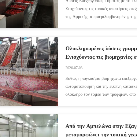
Λύσεις Επεξεργασίας Τομάτας με το κλε
Στοχεύοντας τις τοπικές απαιτήσεις επε
της Αφρικής, συμπεριλαμβανομένης της Τ
Αλγερίας, λανσάρουμε ε...
Ολοκληρωμένες λύσεις γραμμ
Ενισχύοντας τις βιομηχανίες 
παγκοσμίως
2026-07-08
Καθώς η παγκόσμια βιομηχανία επεξεργασ
αυτοματοποίηση και την έξυπνη κατασκ
ολόκληρο τον τομέα των τροφίμων, από 
τροφίμων και εξαγωγώνΠίσω από ...
Από την Αμπελώνα στην Εξαγ
μεταμορφώνει την τοπική γεω