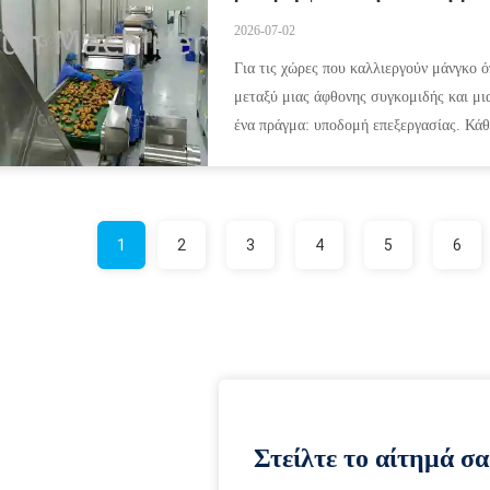
2026-07-02
Για τις χώρες που καλλιεργούν μάνγκο ό
μεταξύ μιας άφθονης συγκομιδής και μι
ένα πράγμα: υποδομή επεξεργασίας. Κάθ
σεζόν απλώς και μόνο ...
1
2
3
4
5
6
Στείλτε το αίτημά σα