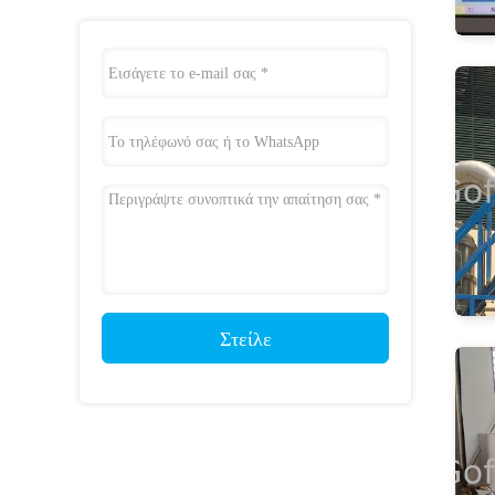
Στείλε