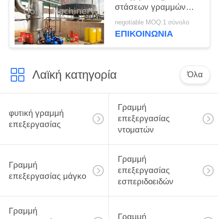
στάσεων γραμμών
επεξεργασίας
negotiable MOQ:1 σύνολο
μιγμάτων κέτσαπ
ΕΠΙΚΟΙΝΩΝΙΑ
ντοματών SS304 ένα
Λαϊκή κατηγορία
Όλα
Γραμμή
φυτική γραμμή
επεξεργασίας
επεξεργασίας
ντοματών
Γραμμή
Γραμμή
επεξεργασίας
επεξεργασίας μάγκο
εσπεριδοειδών
Γραμμή
Γραμμή