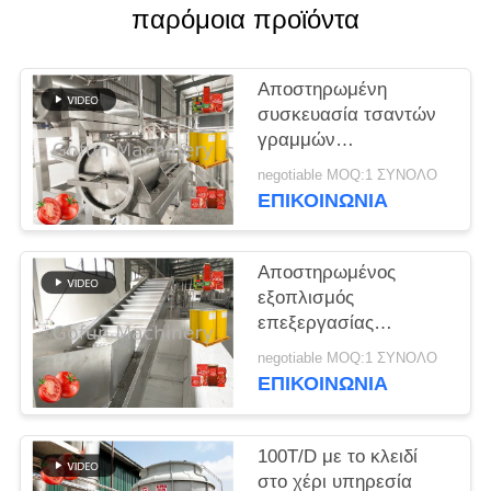
παρόμοια προϊόντα
ΠΕΡΙΠΤΏΣΕΙΣ
Αποστηρωμένη
ΖΗΤΉΣΤΕ
συσκευασία τσαντών
γραμμών
ΈΝΑ
επεξεργασίας κέτσαπ
ΑΠΌΣΠΑΣΜΑ
negotiable MOQ:1 ΣΥΝΟΛΟ
ντοματών SS304
ΕΠΙΚΟΙΝΩΝΙΑ
500T/D
SITEMAP
Αποστηρωμένος
εξοπλισμός
ΠΟΛΙΤΙΚΉ
επεξεργασίας
τοματοπολτών
ΑΠΟΡΡΉΤΟΥ
negotiable MOQ:1 ΣΥΝΟΛΟ
τσαντών αυτόματος
ΕΠΙΚΟΙΝΩΝΙΑ
25T/D 380V
100T/D με το κλειδί
στο χέρι υπηρεσία