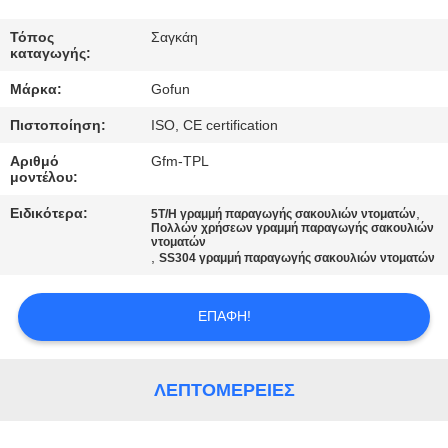
ΓΎΡΟΣ
Τόπος
Σαγκάη
καταγωγής:
ΕΡΓΟΣΤΑΣΊΩΝ
Μάρκα:
Gofun
Πιστοποίηση:
ISO, CE certification
ΠΟΙΟΤΙΚΌΣ
ΈΛΕΓΧΟΣ
Αριθμό
Gfm-TPL
μοντέλου:
Ειδικότερα:
,
5T/H γραμμή παραγωγής σακουλιών ντοματών
ΜΑΣ
Πολλών χρήσεων γραμμή παραγωγής σακουλιών
ντοματών
ΕΛΆΤΕ
,
SS304 γραμμή παραγωγής σακουλιών ντοματών
ΣΕ
ΕΠΑΦΉ!
ΕΠΑΦΉ
ΜΕ
ΛΕΠΤΟΜΈΡΕΙΕΣ
ΕΙΔΉΣΕΙΣ