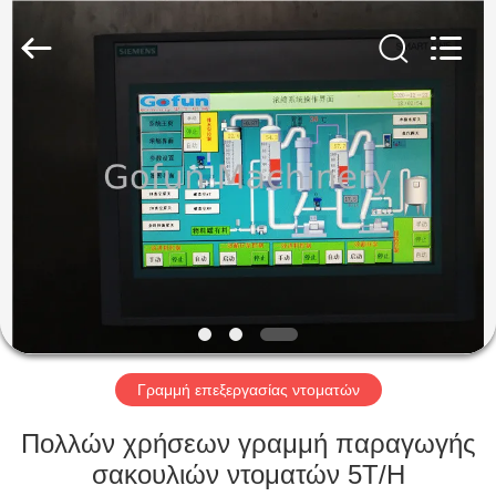
Shanghai
Gofun
Machinery
Co.,
Ltd..
All
Rights
Reserved.
ΣΠΊΤΙ
ΠΡΟΪΌΝΤΑ
ΒΊΝΤΕΟ
ΕΜΦΆΝΙΣΗ
VR
Γραμμή επεξεργασίας ντοματών
ΠΕΡΊΠΟΥ
Πολλών χρήσεων γραμμή παραγωγής
ΕΜΕΊΣ
σακουλιών ντοματών 5T/H