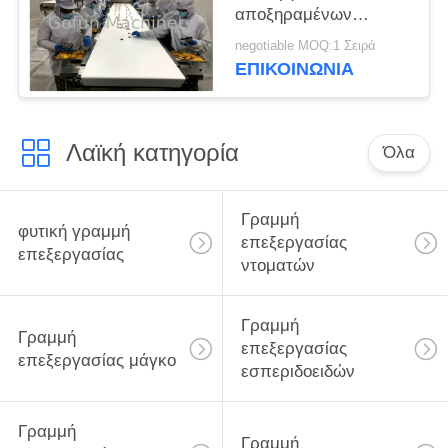
αποξηραμένων
φρούτων για φέτες
negotiable MOQ:1 Σειρά
μήλου μάνγκο
ΕΠΙΚΟΙΝΩΝΙΑ
Λαϊκή κατηγορία
Όλα
Γραμμή
φυτική γραμμή
επεξεργασίας
επεξεργασίας
ντοματών
Γραμμή
Γραμμή
επεξεργασίας
επεξεργασίας μάγκο
εσπεριδοειδών
Γραμμή
Γραμμή