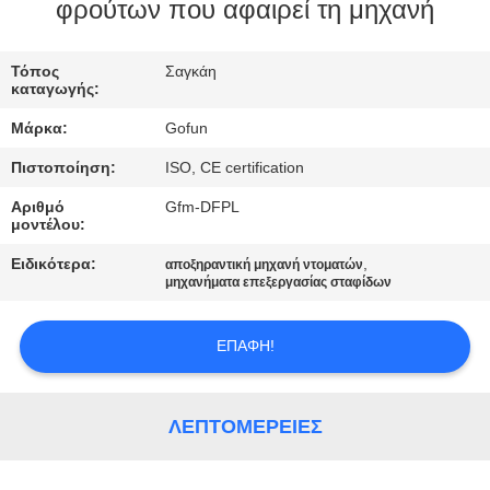
φρούτων που αφαιρεί τη μηχανή
ΓΎΡΟΣ
ΕΡΓΟΣΤΑΣΊΩΝ
Τόπος
Σαγκάη
καταγωγής:
Μάρκα:
Gofun
ΠΟΙΟΤΙΚΌΣ
Πιστοποίηση:
ISO, CE certification
ΈΛΕΓΧΟΣ
Αριθμό
Gfm-DFPL
μοντέλου:
ΜΑΣ
Ειδικότερα:
,
αποξηραντική μηχανή ντοματών
ΕΛΆΤΕ
μηχανήματα επεξεργασίας σταφίδων
ΣΕ
ΕΠΑΦΉ!
ΕΠΑΦΉ
ΜΕ
ΛΕΠΤΟΜΈΡΕΙΕΣ
ΕΙΔΉΣΕΙΣ