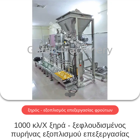
Shanghai
Gofun
Machinery
Co.,
Ltd..
All
Rights
Reserved.
ΣΠΊΤΙ
ΠΡΟΪΌΝΤΑ
ΒΊΝΤΕΟ
ΕΜΦΆΝΙΣΗ
VR
ξηρός - εξοπλισμός επεξεργασίας φρούτων
ΠΕΡΊΠΟΥ
1000 κλ/Χ ξηρά - ξεφλουδισμένος
ΕΜΕΊΣ
πυρήνας εξοπλισμού επεξεργασίας