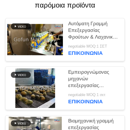
παρόμοια προϊόντα
ΠΕΡΙΠΤΏΣΕΙΣ
Αυτόματη Γραμμή
ΖΗΤΉΣΤΕ
Επεξεργασίας
Φρούτων & Λαχανικών
ΈΝΑ
| Για μάνγκο/μήλο/
ΑΠΌΣΠΑΣΜΑ
negotiable MOQ:1 ΣΕΤ
ανανά/ντομάτα
ΕΠΙΚΟΙΝΩΝΙΑ
αποξηραμένα φρούτα
και κονσέρβες
SITEMAP
Εμπειρογνώμονας
μηχανών
ΠΟΛΙΤΙΚΉ
επεξεργασίας
τροπικών φρούτων
ΑΠΟΡΡΉΤΟΥ
negotiable MOQ:1 σετ
ΕΠΙΚΟΙΝΩΝΙΑ
Βιομηχανική γραμμή
επεξεργασίας