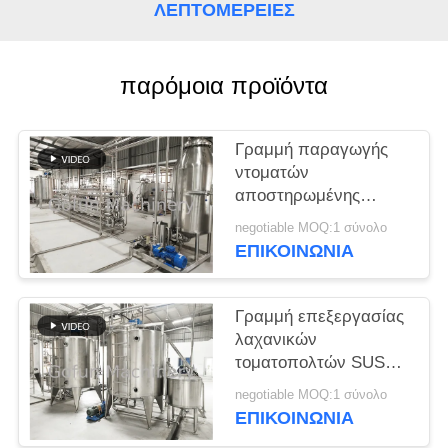
ΛΕΠΤΟΜΈΡΕΙΕΣ
ΠΕΡΙΠΤΏΣΕΙΣ
παρόμοια προϊόντα
ΖΗΤΉΣΤΕ
ΈΝΑ
Γραμμή παραγωγής
ΑΠΌΣΠΑΣΜΑ
ντοματών
αποστηρωμένης
πλήρωσης SS304
SITEMAP
negotiable MOQ:1 σύνολο
200T/D
ΕΠΙΚΟΙΝΩΝΙΑ
ΠΟΛΙΤΙΚΉ
Γραμμή επεξεργασίας
ΑΠΟΡΡΉΤΟΥ
λαχανικών
τοματοπολτών SUS
304 50T/H
negotiable MOQ:1 σύνολο
ΕΠΙΚΟΙΝΩΝΙΑ