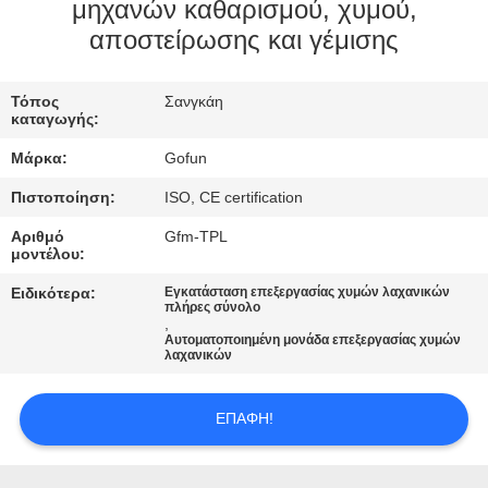
μηχανών καθαρισμού, χυμού,
ΓΎΡΟΣ
αποστείρωσης και γέμισης
ΕΡΓΟΣΤΑΣΊΩΝ
Τόπος
Σανγκάη
καταγωγής:
ΠΟΙΟΤΙΚΌΣ
Μάρκα:
Gofun
ΈΛΕΓΧΟΣ
Πιστοποίηση:
ISO, CE certification
Αριθμό
Gfm-TPL
ΜΑΣ
μοντέλου:
ΕΛΆΤΕ
Ειδικότερα:
Εγκατάσταση επεξεργασίας χυμών λαχανικών
πλήρες σύνολο
ΣΕ
,
Αυτοματοποιημένη μονάδα επεξεργασίας χυμών
ΕΠΑΦΉ
λαχανικών
ΜΕ
ΕΠΑΦΉ!
ΕΙΔΉΣΕΙΣ