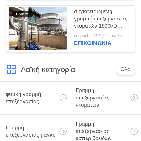
συγκεντρωμένη
γραμμή επεξεργασίας
ντοματών 1500t/D
SUS316 ένα στάση
negotiable MOQ:1 σύνολο
ΕΠΙΚΟΙΝΩΝΙΑ
Λαϊκή κατηγορία
Όλα
Γραμμή
φυτική γραμμή
επεξεργασίας
επεξεργασίας
ντοματών
Γραμμή
Γραμμή
επεξεργασίας
επεξεργασίας μάγκο
εσπεριδοειδών