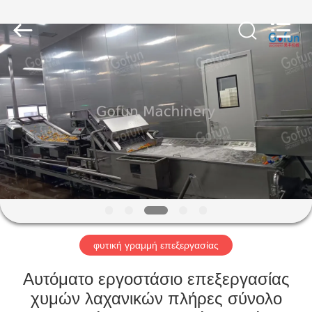
Shanghai
Gofun
Machinery
Co.,
Ltd..
All
Rights
Reserved.
ΣΠΊΤΙ
ΠΡΟΪΌΝΤΑ
ΒΊΝΤΕΟ
ΕΜΦΆΝΙΣΗ
VR
φυτική γραμμή επεξεργασίας
ΠΕΡΊΠΟΥ
Αυτόματο εργοστάσιο επεξεργασίας
ΕΜΕΊΣ
χυμών λαχανικών πλήρες σύνολο