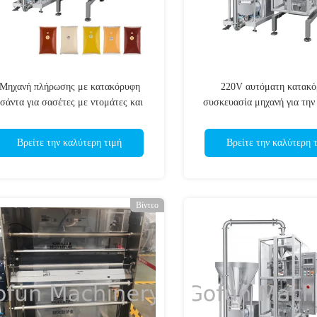
Μηχανή πλήρωσης με κατακόρυφη
220V αυτόματη κατακ
τσάντα για σασέτες με ντομάτες και
συσκευασία μηχανή για τη
μαρμελάδες
υγρή μαρμελάδα φρούτων
ντομάτας
Βρείτε την καλύτερη τιμή
Βρείτε την καλύτερη 
Βίντεο