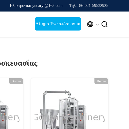
Ηλεκτρονικό yudaryl@163.com
Τηλ.: 86-021-59532925


Αίτημα Ένα απόσπασμα
υσκευασίας
Βίντεο
Βίντεο