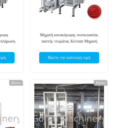
όρυφη
Μηχανή κατακόρυφης συσκευασίας
ν πλήρωση
παστής ντομάτας Κέτσαπ Μηχανή
 σάλτσα
αυτοματοποιημένης συσκευασίας
πλήρωσης
τιμή
Βρείτε την καλύτερη τιμή
Βίντεο
Βίντεο