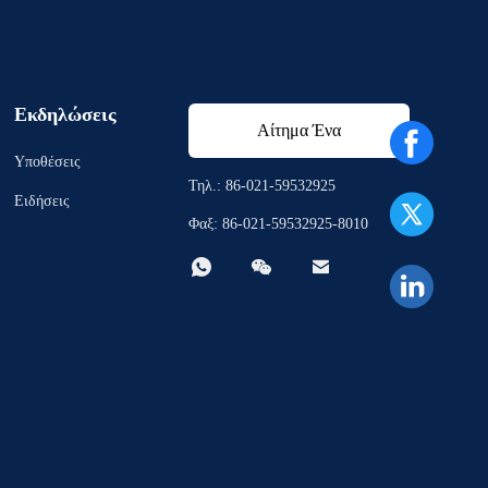
Εκδηλώσεις
Αίτημα Ένα
Υποθέσεις
απόσπασμα
Τηλ.: 86-021-59532925
Ειδήσεις
Φαξ: 86-021-59532925-8010


