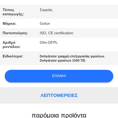
ΓΎΡΟΣ
Τόπος
Σαγκάη
καταγωγής:
ΕΡΓΟΣΤΑΣΊΩΝ
Μάρκα:
Gofun
Πιστοποίηση:
ISO, CE certification
ΠΟΙΟΤΙΚΌΣ
ΈΛΕΓΧΟΣ
Αριθμό
Gfm-DFPL
μοντέλου:
Ειδικότερα:
,
Dehydrator γραμμή επεξεργασίας φρούτων
ΜΑΣ
Dehydrator φρούτων 1500 T/D
ΕΛΆΤΕ
ΣΕ
ΕΠΑΦΉ!
ΕΠΑΦΉ
ΜΕ
ΛΕΠΤΟΜΈΡΕΙΕΣ
ΕΙΔΉΣΕΙΣ
παρόμοια προϊόντα