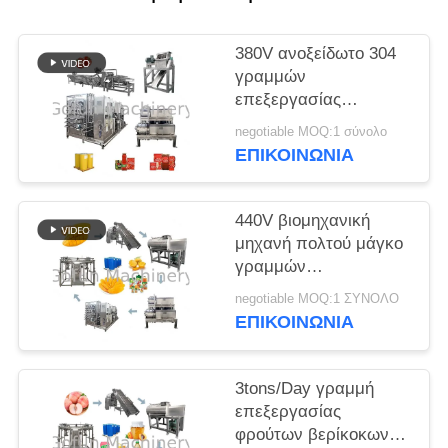
ΠΕΡΙΠΤΏΣΕΙΣ
380V ανοξείδωτο 304
γραμμών
ΖΗΤΉΣΤΕ
επεξεργασίας
συμπύκνωσης
ΈΝΑ
negotiable MOQ:1 σύνολο
σάλτσας
ΕΠΙΚΟΙΝΩΝΙΑ
ΑΠΌΣΠΑΣΜΑ
τοματοπολτών υλικό
440V βιομηχανική
SITEMAP
μηχανή πολτού μάγκο
γραμμών
ΠΟΛΙΤΙΚΉ
επεξεργασίας χυμού
negotiable MOQ:1 ΣΥΝΟΛΟ
μάγκο
ΑΠΟΡΡΉΤΟΥ
ΕΠΙΚΟΙΝΩΝΙΑ
3tons/Day γραμμή
επεξεργασίας
φρούτων βερίκοκων