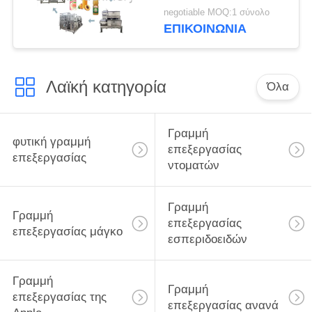
ροδάκινων ελέγχου
negotiable MOQ:1 σύνολο
PLC
ΕΠΙΚΟΙΝΩΝΙΑ
Λαϊκή κατηγορία
Όλα
Γραμμή
φυτική γραμμή
επεξεργασίας
επεξεργασίας
ντοματών
Γραμμή
Γραμμή
επεξεργασίας
επεξεργασίας μάγκο
εσπεριδοειδών
Γραμμή
Γραμμή
επεξεργασίας της
επεξεργασίας ανανά