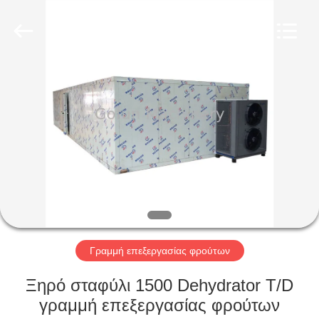
Shanghai
Gofun
Machinery
Co.,
Ltd..
All
Rights
Reserved.
ΣΠΊΤΙ
ΠΡΟΪΌΝΤΑ
ΒΊΝΤΕΟ
ΕΜΦΆΝΙΣΗ
VR
Γραμμή επεξεργασίας φρούτων
ΠΕΡΊΠΟΥ
Ξηρό σταφύλι 1500 Dehydrator T/D
ΕΜΕΊΣ
γραμμή επεξεργασίας φρούτων