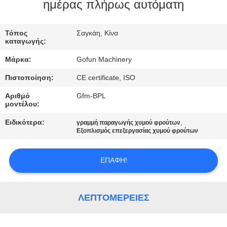
ημέρας πλήρως αυτόματη
ΓΎΡΟΣ
ΕΡΓΟΣΤΑΣΊΩΝ
Τόπος
Σαγκάη, Κίνα
καταγωγής:
Μάρκα:
Gofun Machinery
ΠΟΙΟΤΙΚΌΣ
Πιστοποίηση:
CE certificate, ISO
ΈΛΕΓΧΟΣ
Αριθμό
Gfm-BPL
μοντέλου:
ΜΑΣ
Ειδικότερα:
,
γραμμή παραγωγής χυμού φρούτων
ΕΛΆΤΕ
Εξοπλισμός επεξεργασίας χυμού φρούτων
ΣΕ
ΕΠΑΦΉ!
ΕΠΑΦΉ
ΜΕ
ΛΕΠΤΟΜΈΡΕΙΕΣ
ΕΙΔΉΣΕΙΣ