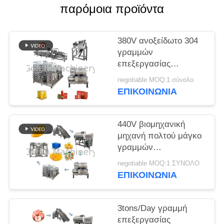
παρόμοια προϊόντα
ΠΕΡΙΠΤΏΣΕΙΣ
380V ανοξείδωτο 304
ΖΗΤΉΣΤΕ
γραμμών
επεξεργασίας
ΈΝΑ
συμπύκνωσης
ΑΠΌΣΠΑΣΜΑ
negotiable MOQ:1 σύνολο
σάλτσας
ΕΠΙΚΟΙΝΩΝΙΑ
τοματοπολτών υλικό
SITEMAP
440V βιομηχανική
μηχανή πολτού μάγκο
ΠΟΛΙΤΙΚΉ
γραμμών
επεξεργασίας χυμού
ΑΠΟΡΡΉΤΟΥ
negotiable MOQ:1 ΣΥΝΟΛΟ
μάγκο
ΕΠΙΚΟΙΝΩΝΙΑ
3tons/Day γραμμή
επεξεργασίας