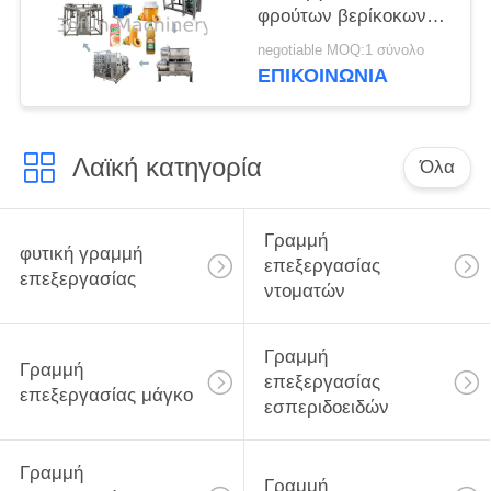
φρούτων βερίκοκων
ροδάκινων ελέγχου
negotiable MOQ:1 σύνολο
PLC
ΕΠΙΚΟΙΝΩΝΙΑ
Λαϊκή κατηγορία
Όλα
Γραμμή
φυτική γραμμή
επεξεργασίας
επεξεργασίας
ντοματών
Γραμμή
Γραμμή
επεξεργασίας
επεξεργασίας μάγκο
εσπεριδοειδών
Γραμμή
Γραμμή