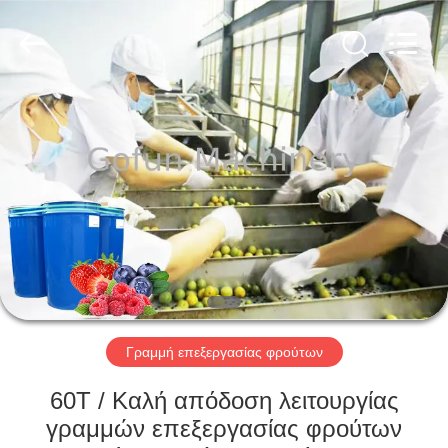
Shanghai
Gofun
Machinery
Co.,
Ltd..
All
Rights
Reserved.
ΣΠΊΤΙ
ΠΡΟΪΌΝΤΑ
ΒΊΝΤΕΟ
ΕΜΦΆΝΙΣΗ
VR
Γραμμή επεξεργασίας φρούτων
ΠΕΡΊΠΟΥ
60T / Καλή απόδοση λειτουργίας
ΕΜΕΊΣ
γραμμών επεξεργασίας φρούτων