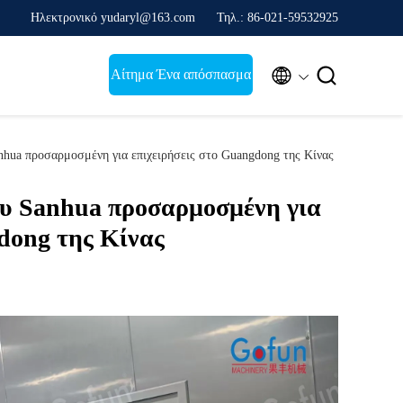
Ηλεκτρονικό yudaryl@163.com
Τηλ.: 86-021-59532925


Αίτημα Ένα απόσπασμα
nhua προσαρμοσμένη για επιχειρήσεις στο Guangdong της Κίνας
υ Sanhua προσαρμοσμένη για
dong της Κίνας