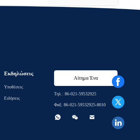
Εκδηλώσεις
Αίτημα Ένα
Υποθέσεις
απόσπασμα
Τηλ.: 86-021-59532925
Ειδήσεις
Φαξ: 86-021-59532925-8010


