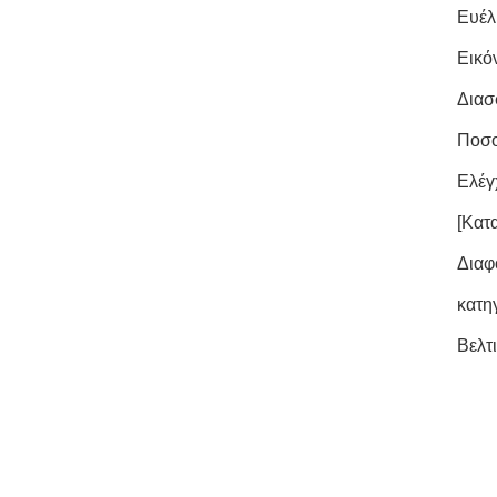
Ευέλ
Εικό
Διασ
Ποσο
Ελέγ
[Κατ
Διαφ
κατη
Βελτ