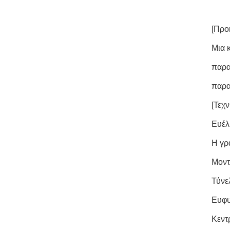
[Προ
Μια 
παρα
παρα
[Τεχν
Ευέλ
Η γρ
Μοντ
Τύνε
Ευφυ
Κεντ