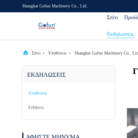
Shanghai Gofun Machinery Co., Ltd.
Σπίτι
Προϊό
Εκδηλώσεις
Σπίτι
>
Υποθέσεις
>
Shanghai Gofun Machinery Co., Lt
Γ
ΕΚΔΗΛΏΣΕΙΣ
Υποθέσεις
Ειδήσεις
ΑΦΉΣΤΕ ΜΉΝΥΜΑ.