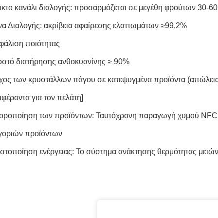
ικτο κανάλι διαλογής: προσαρμόζεται σε μεγέθη φρούτων 30-6
να Διαλογής: ακρίβεια αφαίρεσης ελαττωμάτων ≥99,2%
φάλιση ποιότητας
στό διατήρησης ανθοκυανίνης ≥ 90%
χος των κρυστάλλων πάγου σε κατεψυγμένα προϊόντα (απώλεια
αφέροντα για τον πελάτη]
οροποίηση των προϊόντων: Ταυτόχρονη παραγωγή χυμού NFC, 
γοριών προϊόντων
ιστοποίηση ενέργειας: Το σύστημα ανάκτησης θερμότητας μειώ