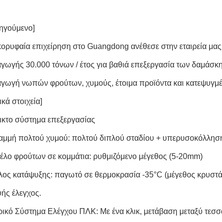
ηγούμενο]
κορυφαία επιχείρηση στο Guangdong ανέθεσε στην εταιρεία μας
γωγής 30.000 τόνων / έτος για βαθιά επεξεργασία των δαμάσ
γωγή νωπών φρούτων, χυμούς, έτοιμα προϊόντα και κατεψυγμέ
ικά στοιχεία]
ικτο σύστημα επεξεργασίας
αμμή πολτού χυμού: πολτού διπλού σταδίου + υπερυσοκόλλησ
έλο φρούτων σε κομμάτια: ρυθμιζόμενο μέγεθος (5-20mm)
λος κατάψυξης: παγωτό σε θερμοκρασία -35°C (μέγεθος κρυστ
ής έλεγχος.
ρικό Σύστημα Ελέγχου ΠΛΚ: Με ένα κλικ, μετάβαση μεταξύ τε